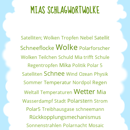
MIAS SCHLAGWORTWOLKE
Satellit
Satelliten; Wolken
Tropfen
Nebel
Wolke
Schneeflocke
Polarforscher
Wolken
Teilchen
Schuld
Mia trifft
Schule
Mika
Regentropfen
Politik
Polar 5
Schnee
Satelliten
Wind
Ozean
Physik
Temperatur
Regen
Sommer
Nordpol
Wetter
Mia
Weltall
Temperaturen
Polarstern
Wasserdampf
Stadt
Strom
Polar5
Treibhausgase
schneemann
Rückkopplungsmechanismus
Sonnenstrahlen
Polarnacht
Mosaic